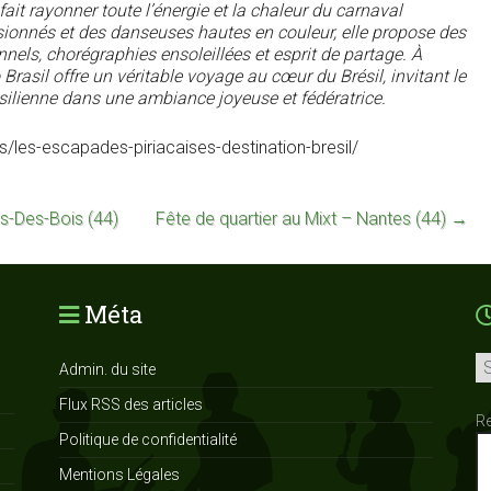
it rayonner toute l’énergie et la chaleur du carnaval
sionnés et des danseuses hautes en couleur, elle propose des
nels, chorégraphies ensoleillées et esprit de partage. À
rasil offre un véritable voyage au cœur du Brésil, invitant le
résilienne dans une ambiance joyeuse et fédératrice.
es/les-escapades-piriacaises-destination-bresil/
s-Des-Bois (44)
Fête de quartier au Mixt – Nantes (44)
→
Méta
Ar
Admin. du site
Flux RSS des articles
R
Politique de confidentialité
Mentions Légales