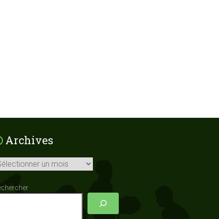
Archives
chives
echercher