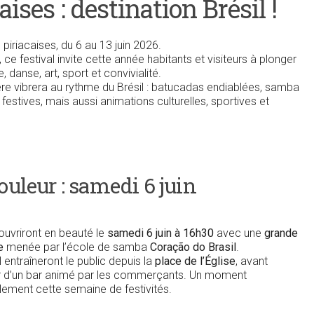
ises : destination Brésil !
iriacaises, du 6 au 13 juin 2026.
 ce festival invite cette année habitants et visiteurs à plonger
 danse, art, sport et convivialité.
ère vibrera au rythme du Brésil : batucadas endiablées, samba
festives, mais aussi animations culturelles, sportives et
uleur : samedi 6 juin
uvriront en beauté le
samedi 6 juin à 16h30
avec une
grande
e
menée par l’école de samba
Coração do Brasil
.
entraîneront le public depuis la
place de l’Église
, avant
our d’un bar animé par les commerçants. Un moment
llement cette semaine de festivités.