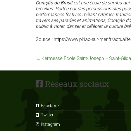
Coração do Brasil
est une école de samba qui fa
brésilien. Portée par des percussionnistes pas
performances festives mêlant rythmes tradition
travers ses parades et animations, Coração do B
public à vibrer, danser et célébrer la culture b
Source : https://www.piriac-sur-mer.fr/actualit
←
Kermesse École Saint-Joseph – Saint-Gilda
Réseaux sociaux
Facebook
Twitter
Instagram