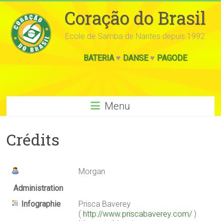
Coração do Brasil
Ecole de Samba de Nantes depuis 1992
BATERIA
♥
DANSE
♥
PAGODE
Menu
Crédits
Morgan
Administration
Infographie
Prisca Baverey
(
http://www.priscabaverey.com/
)