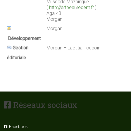
Muscade Mazaingue
(
http://artbeaurecent.fr
)
Aga <3
Morgan
Morgan
Développement
Gestion
Morgan – Laëtitia Foucoin
éditoriale
Réseaux sociaux
Facebook