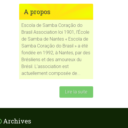
A propos
Escola de Samba Coração do
Brasil Association loi 1901, l’École
de Samba de Nantes « Escola de
Samba Coração do Brasil » a été
fondée en 1992, à Nantes, par des
Brésiliens et des amoureux du
Brésil. L’association est
actuellement composée de...
Lire la suite
Archives