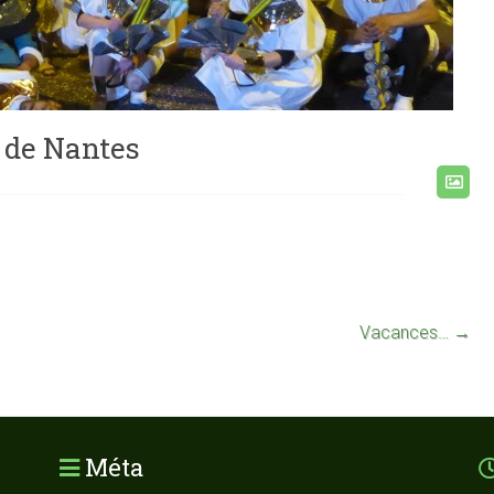
 de Nantes
Vacances…
→
Méta