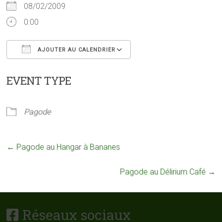
08/02/2009
0:00
AJOUTER AU CALENDRIER
Télécharger ICS
Calendrier Google
EVENT TYPE
Pagode
←
Pagode au Hangar à Bananes
Pagode au Délirium Café
→
Réseaux sociaux