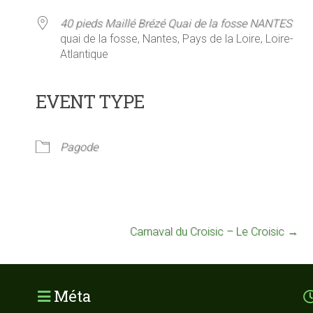
40 pieds Maillé Brézé Quai de la fosse NANTES
quai de la fosse, Nantes, Pays de la Loire, Loire-
Atlantique
EVENT TYPE
ier Google
iCalendar
Offi
Pagode
Carnaval du Croisic – Le Croisic
→
Méta