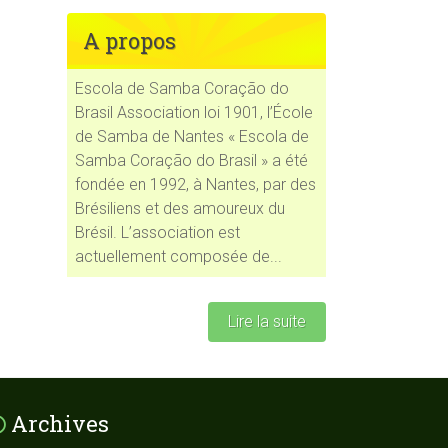
A propos
Escola de Samba Coração do
Brasil Association loi 1901, l’École
de Samba de Nantes « Escola de
ce 365
Outlook Live
Samba Coração do Brasil » a été
fondée en 1992, à Nantes, par des
Brésiliens et des amoureux du
Brésil. L’association est
actuellement composée de...
Lire la suite
Archives