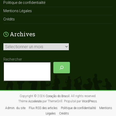
Politique de confidentialité
Mentions Légales
Crédits
Archives
Archives
Rechercher
Copyright © 2026
Coração do Brasil
. All rights reserved.
Thème
Accelerate
par ThemeGrill. Propulsé par
WordPress
.
Admin. du site
Flux RSS des articles
Politique de confidentialité
Mentions
Légales
Crédits