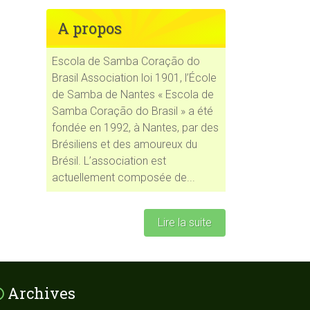
A propos
Escola de Samba Coração do
Brasil Association loi 1901, l’École
de Samba de Nantes « Escola de
Samba Coração do Brasil » a été
fondée en 1992, à Nantes, par des
Brésiliens et des amoureux du
Brésil. L’association est
actuellement composée de...
Lire la suite
Archives