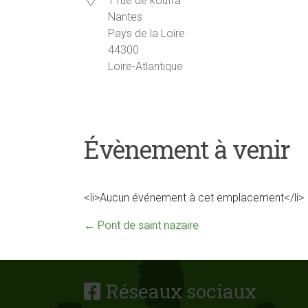
1 rue de koufra
Nantes
Pays de la Loire
44300
Loire-Atlantique
Évènement à venir
<li>Aucun événement à cet emplacement</li>
←
Pont de saint nazaire
Réseaux sociaux