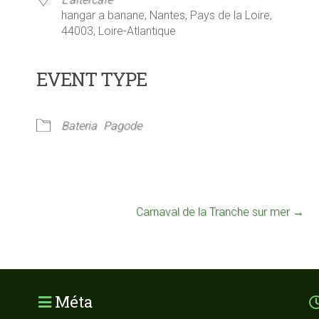
hangar a banane, Nantes, Pays de la Loire,
44003, Loire-Atlantique
EVENT TYPE
rier Google
iCalendar
Bateria
Pagode
Carnaval de la Tranche sur mer
→
Méta