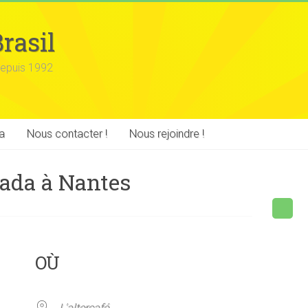
rasil
epuis 1992
a
Nous contacter !
Nous rejoindre !
cada à Nantes
OÙ
L'altercafé