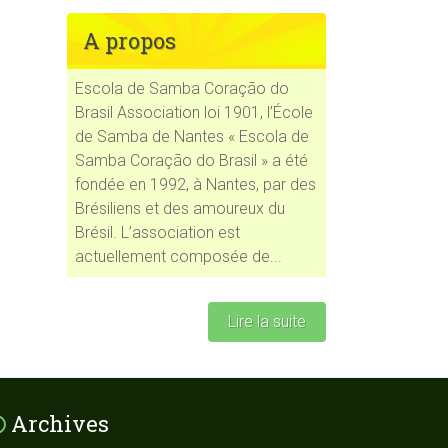
A propos
Escola de Samba Coração do
Brasil Association loi 1901, l’École
Office 365
Outlook Live
de Samba de Nantes « Escola de
Samba Coração do Brasil » a été
fondée en 1992, à Nantes, par des
Brésiliens et des amoureux du
Brésil. L’association est
actuellement composée de...
Lire la suite
Archives