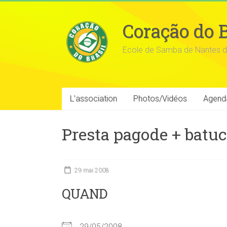
Coração do B
Ecole de Samba de Nantes d
L’association
Photos/Vidéos
Agend
Presta pagode + batu
29 mai 2008
QUAND
29/05/2008