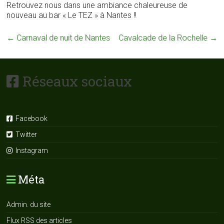
Retrouvez nous dans une ambiance chaleureuse de
nouveau au bar « Le TEZ » à Nantes !!
←
Carnaval de nuit de Nantes
Cavalcade de la Rochelle
→
Réseaux sociaux
Facebook
Twitter
Instagram
Méta
Admin. du site
Flux RSS des articles