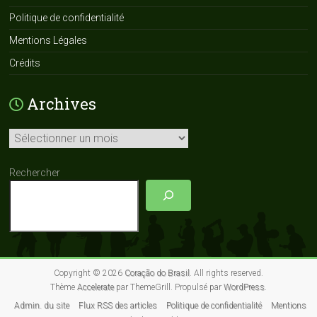
Politique de confidentialité
Mentions Légales
Crédits
Archives
Archives
Rechercher
Copyright © 2026
Coração do Brasil
. All rights reserved.
Thème
Accelerate
par ThemeGrill. Propulsé par
WordPress
.
Admin. du site
Flux RSS des articles
Politique de confidentialité
Mentions