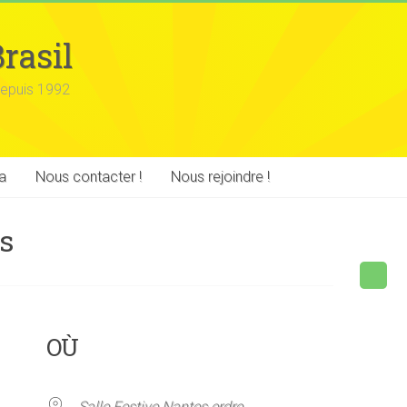
rasil
epuis 1992
a
Nous contacter !
Nous rejoindre !
s
OÙ
Salle Festive Nantes erdre