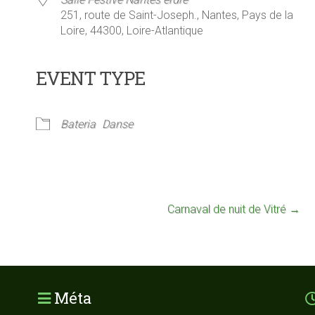
251, route de Saint-Joseph., Nantes, Pays de la
Loire, 44300, Loire-Atlantique
EVENT TYPE
rier Google
iCalendar
Bateria
Danse
Carnaval de nuit de Vitré
→
Méta