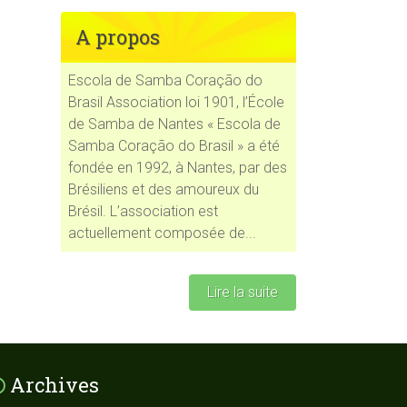
A propos
Escola de Samba Coração do
Brasil Association loi 1901, l’École
Office 365
Outlook Live
de Samba de Nantes « Escola de
Samba Coração do Brasil » a été
fondée en 1992, à Nantes, par des
Brésiliens et des amoureux du
Brésil. L’association est
actuellement composée de...
Lire la suite
Archives