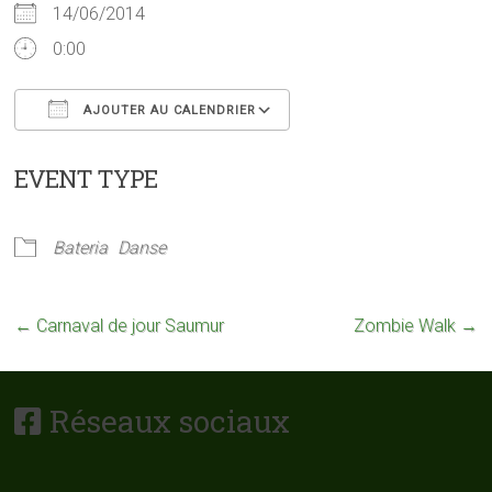
14/06/2014
0:00
AJOUTER AU CALENDRIER
Télécharger ICS
Calendrier Google
EVENT TYPE
Bateria
Danse
←
Carnaval de jour Saumur
Zombie Walk
→
Réseaux sociaux