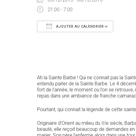
21:00 - 7:00
AJOUTER AU CALENDRIER
Télécharger ICS
Calendr
Ah la Sainte Barbe ! Qui ne connait pas la Sa
entendu parler de la Sainte Barbe. Le 4 décemb
fort de l’année, le moment où l’on se retrouve
repas dans une ambiance de franche camarad
Pourtant, qui connait la légende de cette sainte
Originaire d’Orient au milieu du IIIe siècle, Bar
beauté, elle reçoit beaucoup de demandes en 
marier. Son père l’enferme alors dans une tour