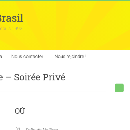
rasil
epuis 1992
a
Nous contacter !
Nous rejoindre !
e – Soirée Privé
OÙ
Salle de Nalliers