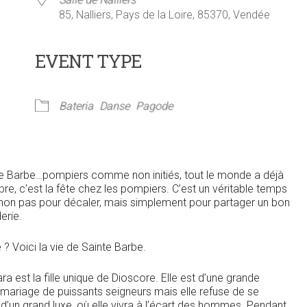
85, Nalliers, Pays de la Loire, 85370, Vendée
EVENT TYPE
ier Google
iCalendar
Offi
Bateria
Danse
Pagode
inte Barbe…pompiers comme non initiés, tout le monde a déjà
re, c’est la fête chez les pompiers. C’est un véritable temps
, non pas pour décaler, mais simplement pour partager un bon
erie.
 ? Voici la vie de Sainte Barbe.
bara est la fille unique de Dioscore. Elle est d’une grande
mariage de puissants seigneurs mais elle refuse de se
 d’un grand luxe, où elle vivra à l’écart des hommes. Pendant