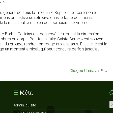
u ».
se généralise sous la Troisième République : cérémonie
 dimension festive se retrouve dans le faste des menus
ve de la municipalité ou bien des pompiers eux-mêmes.
ainte Barbe. Certains ont conservé seulement la dimension
mbres du corps. Pourtant « faire Sainte Barbe » est souvent
on du groupe, rendre hommage aux disparus. Ensuite, c’est la
tage un moment amical…qui peut conduire parfois jusqu’au
Chegou Carnaval !!!
→
Méta
Ar
Admin. du site