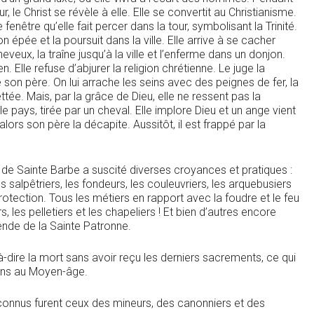
le Christ se révèle à elle. Elle se convertit au Christianisme.
enêtre qu’elle fait percer dans la tour, symbolisant la Trinité.
on épée et la poursuit dans la ville. Elle arrive à se cacher
heveux, la traîne jusqu’à la ville et l’enferme dans un donjon.
. Elle refuse d’abjurer la religion chrétienne. Le juge la
son père. On lui arrache les seins avec des peignes de fer, la
tée. Mais, par la grâce de Dieu, elle ne ressent pas la
le pays, tirée par un cheval. Elle implore Dieu et un ange vient
alors son père la décapite. Aussitôt, il est frappé par la
de Sainte Barbe a suscité diverses croyances et pratiques :
es salpêtriers, les fondeurs, les couleuvriers, les arquebusiers
otection. Tous les métiers en rapport avec la foudre et le feu
s, les pelletiers et les chapeliers ! Et bien d’autres encore
gende de la Sainte Patronne.
-dire la mort sans avoir reçu les derniers sacrements, ce qui
tiens au Moyen-âge.
 connus furent ceux des mineurs, des canonniers et des