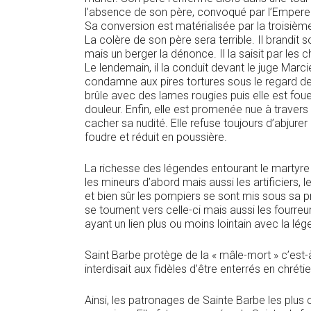
l’absence de son père, convoqué par l’Empereur, 
Sa conversion est matérialisée par la troisième f
La colère de son père sera terrible. Il brandit s
mais un berger la dénonce. Il la saisit par les c
Le lendemain, il la conduit devant le juge Marcien
condamne aux pires tortures sous le regard de 
brûle avec des lames rougies puis elle est fouet
douleur. Enfin, elle est promenée nue à travers 
cacher sa nudité. Elle refuse toujours d’abjurer 
foudre et réduit en poussière.
La richesse des légendes entourant le martyre 
les mineurs d’abord mais aussi les artificiers, l
et bien sûr les pompiers se sont mis sous sa pr
se tournent vers celle-ci mais aussi les fourreur
ayant un lien plus ou moins lointain avec la lé
Saint Barbe protège de la « mâle-mort » c’est-à
interdisait aux fidèles d’être enterrés en chré
Ainsi, les patronages de Sainte Barbe les plus