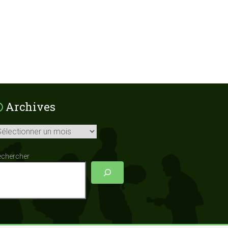
Archives
chives
echercher