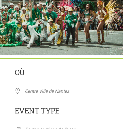
OÙ
Centre Ville de Nantes
EVENT TYPE
ier Google
iCalendar
Offi