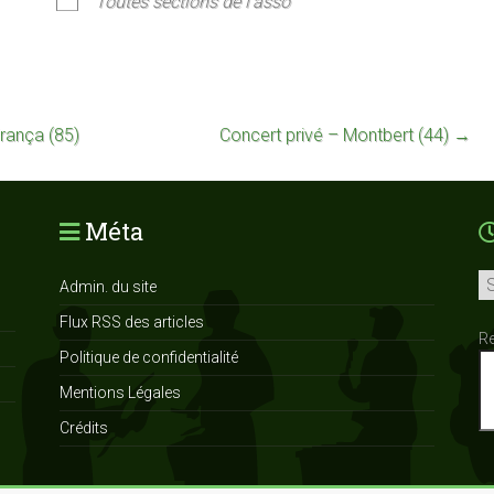
Toutes sections de l'asso
rança (85)
Concert privé – Montbert (44)
→
Méta
Ar
Admin. du site
Flux RSS des articles
R
Politique de confidentialité
Mentions Légales
Crédits