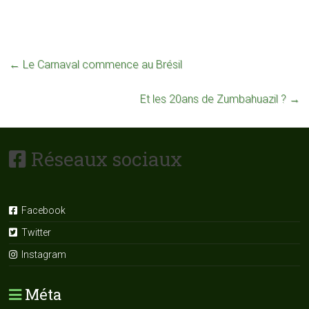
←
Le Carnaval commence au Brésil
Et les 20ans de Zumbahuazil ?
→
Réseaux sociaux
Facebook
Twitter
Instagram
Méta