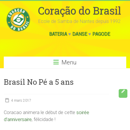
Coração do Brasil
Ecole de Samba de Nantes depuis 1992
BATERIA
♥
DANSE
♥
PAGODE
Menu
Brasil No Pé a 5 ans
4 mars 2017
Coracao animera le début de cette
soirée
d’anniversaire
, félicidade !