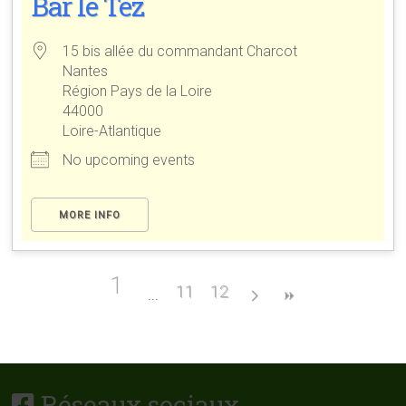
Bar le Tez
15 bis allée du commandant Charcot
Nantes
Région Pays de la Loire
44000
Loire-Atlantique
No upcoming events
MORE INFO
1
11
12
Réseaux sociaux