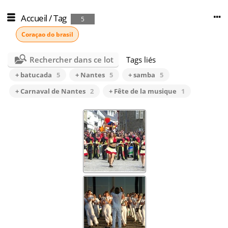
Accueil
/
Tag
5
Coraçao do brasil
Rechercher dans ce lot
Tags liés
+ batucada
5
+ Nantes
5
+ samba
5
+ Carnaval de Nantes
2
+ Fête de la musique
1